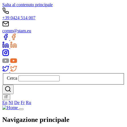
Salta al contenuto principale
+39 0424 514 007
comm@stam.eu
Cerca
IT
En
Nl
De
Fr
Ru
Navigazione principale